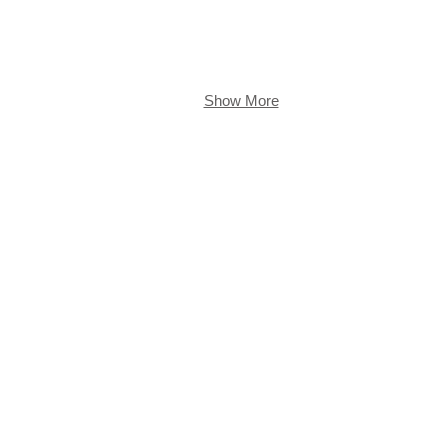
Show More
© 2023 by Name of Site. Proudly created with
Wix.com